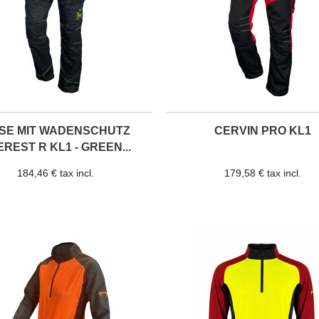
SE MIT WADENSCHUTZ
CERVIN PRO KL1
REST R KL1 - GREEN...
184,46 € tax incl.
179,58 € tax incl.