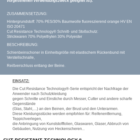
vorgesehenen Verwendungszweck geeignet ist).
ZUSAMMENSETZUNG:
Hintergrundstoff: 70% PES/30% Baumwolle fluoreszierend orange HV EN
ISO 20471
Cut Resistance Technology® Schnitt- und Stoßschutz:
Strickwaren 70% Polyethylen 30% Polyester
BESCHREIBUNG:
Schienbeinschoner in Einheitsgröße mit elastischem Rückenbund mit
Verstellschnalle,
Reißverschluss entlang der Beine.
EINSATZ:
Die Cut Resistance Technology®-Serie entspricht der Nachfrage der
Anwender nach Schutzkleidung
gegen Schnitte und Einstiche durch Messer, Cutter und andere scharfe
Gegenstände
(Glas, Stahl,....) an den Beinen, der Brust und den Unterarmen.
Diese Kleidungsstücke werden empfohlen für: Reifenentfernung,
Teppichverlegen,
die Anbringung von Kunststofffolien, Glaswaren, Glaser, Abbruch von
Gebäuden, Nutzung von Heckenscheren...