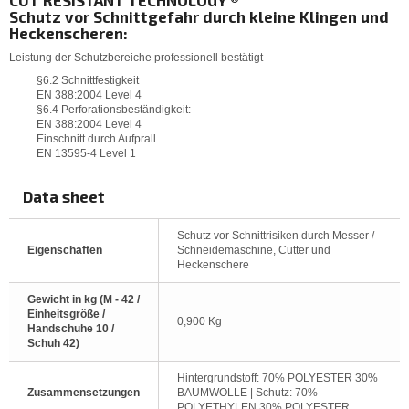
CUT RESISTANT TECHNOLOGY ®
Schutz vor Schnittgefahr durch kleine Klingen und
Heckenscheren:
Leistung der Schutzbereiche professionell bestätigt
§6.2 Schnittfestigkeit
EN 388:2004 Level 4
§6.4 Perforationsbeständigkeit:
EN 388:2004 Level 4
Einschnitt durch Aufprall
EN 13595-4 Level 1
Data sheet
Schutz vor Schnittrisiken durch Messer /
Eigenschaften
Schneidemaschine, Cutter und
Heckenschere
Gewicht in kg (M - 42 /
Einheitsgröße /
0,900 Kg
Handschuhe 10 /
Schuh 42)
Hintergrundstoff: 70% POLYESTER 30%
Zusammensetzungen
BAUMWOLLE | Schutz: 70%
POLYETHYLEN 30% POLYESTER