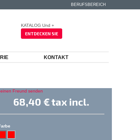
BERUFSBEREICH
KATALOG Und +
ENTDECKEN SIE
RIE
KONTAKT
 einen Freund senden
68,40 €
tax incl.
Farbe