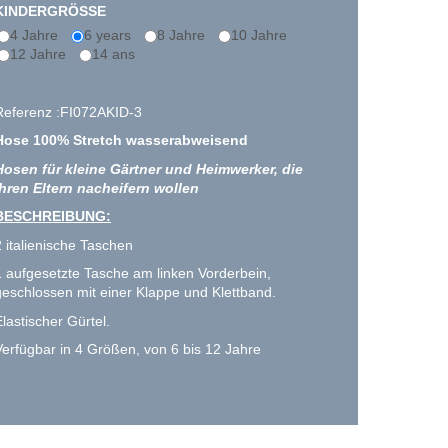
KINDERGRÖSSE
4 Jahre
6 years
8 Jahre
10 Jahre
12 Jahre
14 ans
Referenz :FI072AKID-3
Hose 100% Stretch wasserabweisend
Hosen für kleine Gärtner und Heimwerker, die
ihren Eltern nacheifern wollen
BESCHREIBUNG:
2 italienische Taschen
1 aufgesetzte Tasche am linken Vorderbein,
geschlossen mit einer Klappe und Klettband.
Elastischer Gürtel.
Verfügbar in 4 Größen, von 6 bis 12 Jahre