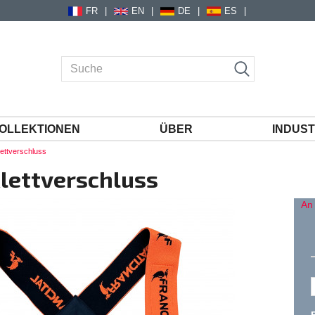
FR
EN
DE
ES
OLLEKTIONEN
ÜBER
INDUST
lettverschluss
Klettverschluss
An