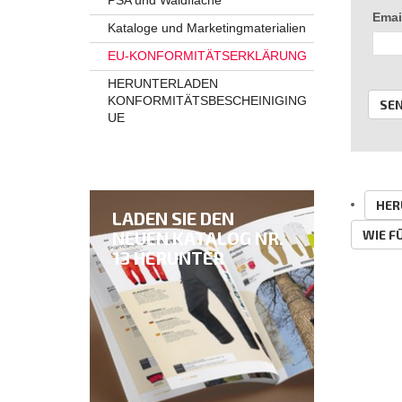
PSA und Waldfläche
Emai
Kataloge und Marketingmaterialien
EU-KONFORMITÄTSERKLÄRUNG
HERUNTERLADEN
KONFORMITÄTSBESCHEINIGING
SE
UE
HER
LADEN SIE DEN
NEUEN KATALOG NR.
WIE F
13 HERUNTER