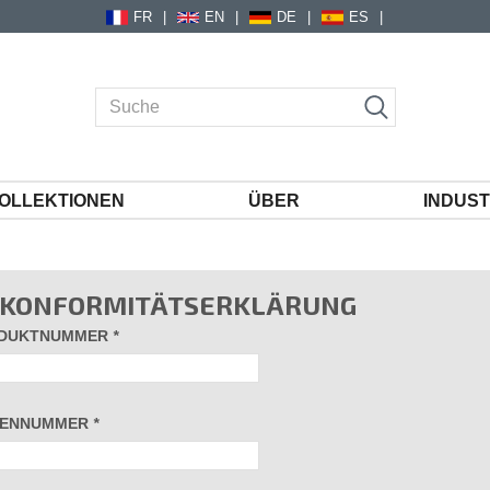
FR
EN
DE
ES
OLLEKTIONEN
ÜBER
INDUST
-KONFORMITÄTSERKLÄRUNG
DUKTNUMMER
*
IENNUMMER
*