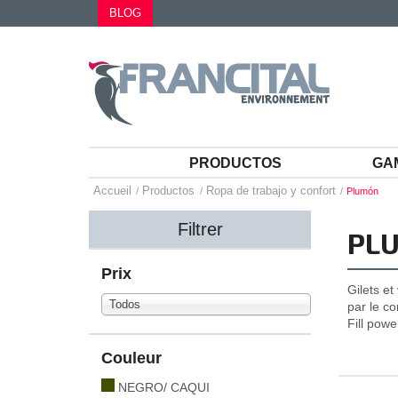
BLOG
PRODUCTOS
GA
Accueil
Productos
Ropa de trabajo y confort
Plumón
Filtrer
PL
Prix
Gilets e
Todos
par le c
Fill powe
Couleur
NEGRO/ CAQUI