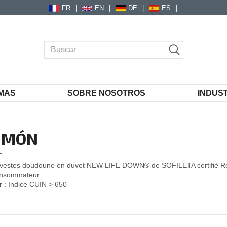
FR
EN
DE
ES
MAS
SOBRE NOSOTROS
INDUS
UMÓN
t vestes doudoune en duvet NEW LIFE DOWN® de SOFILETA certifié
Re
onsommateur.
r :
Indice CUIN > 650