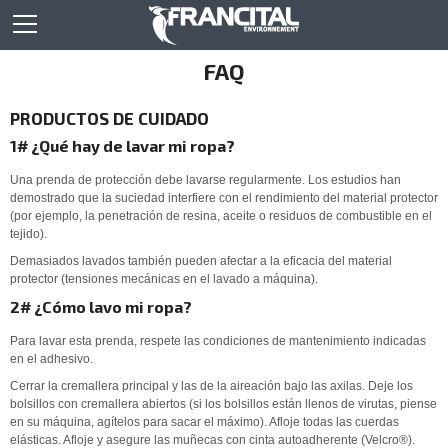
FAQ
PRODUCTOS DE CUIDADO
1# ¿Qué hay de lavar mi ropa?
Una prenda de protección debe lavarse regularmente. Los estudios han
demostrado que la suciedad interfiere con el rendimiento del material protector
(por ejemplo, la penetración de resina, aceite o residuos de combustible en el
tejido).
Demasiados lavados también pueden afectar a la eficacia del material
protector (tensiones mecánicas en el lavado a máquina).
2# ¿Cómo lavo mi ropa?
Para lavar esta prenda, respete las condiciones de mantenimiento indicadas
en el adhesivo.
Cerrar la cremallera principal y las de la aireación bajo las axilas. Deje los
bolsillos con cremallera abiertos (si los bolsillos están llenos de virutas, piense
en su máquina, agítelos para sacar el máximo). Afloje todas las cuerdas
elásticas. Afloje y asegure las muñecas con cinta autoadherente (Velcro®).