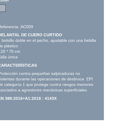
Referencia :AC009
DELANTAL DE CUERO CURTIDO
1 bolsillo doble en el pecho, ajustable con una hebilla
de plástico
120 * 70 cm
Talla única
CARACTERÍSTICAS
Protección contra pequeñas salpicaduras no
violentas durante las operaciones de desbroce. EPI
de categoría 1 que protege contra riesgos menores
asociados a agresiones mecánicas superficiales.
EN 388:2016+A1:2018 : 4143X