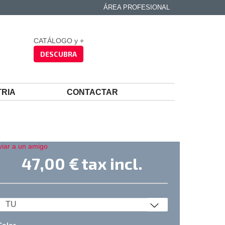
ÁREA PROFESIONAL
CATÁLOGO y +
DESCUBRA
TRIA
CONTACTAR
viar a un amigo
47,00 €
tax incl.
Color