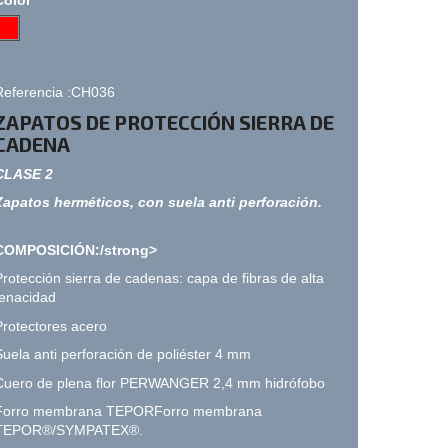
Referencia :CH036
ZAPATOS
DE PROTECCIÓN SIERRA DE
CADENA
CLASE 2
Zapatos herméticos, con suela anti perforación.
COMPOSICIÓN:/strong>
Protección sierra de cadenas: capa de fibras de alta
tenacidad
Protectores acero
Suela anti perforación de poliéster 4 mm
Cuero de plena flor PERWANGER 2,4 mm hidrófobo
Forro membrana TEPORForro membrana
TEPOR®/SYMPATEX®.