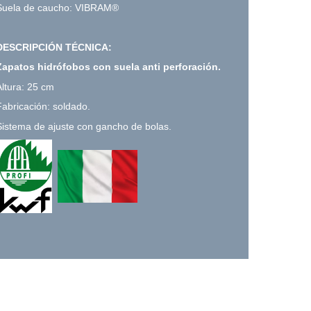
Suela de caucho: VIBRAM®
DESCRIPCIÓN TÉCNICA:
Zapatos hidrófobos con suela anti perforación.
Altura: 25 cm
Fabricación: soldado.
Sistema de ajuste con gancho de bolas.