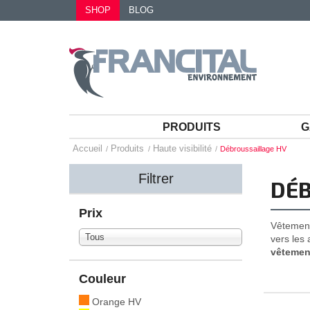
SHOP
BLOG
PRODUITS
G
Accueil
Produits
Haute visibilité
Débroussaillage HV
Filtrer
DÉB
Prix
Vêtement
Tous
vers les
vêtemen
Couleur
Orange HV