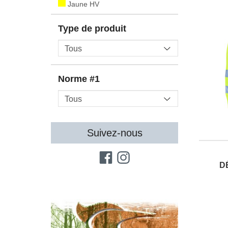
Jaune HV
Type de produit
Norme #1
Suivez-nous
D
CATALOGUE N°13 À DÉCOUVRIR