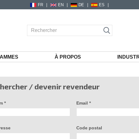
FR
EN
DE
ES
AMMES
À PROPOS
INDUSTR
hercher / devenir revendeur
om
*
Email
*
resse
Code postal