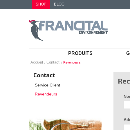
SHOP
BLOG
PRODUITS
G
Accueil
Contact
Revendeurs
Contact
Rec
Service Client
Revendeurs
N
CATALOGUE N°13 À DÉCOUVRIR
Ad