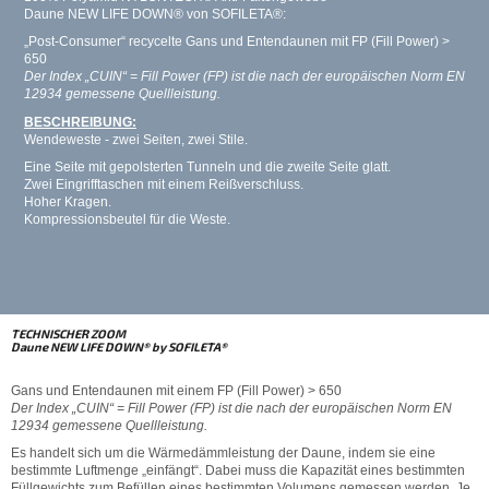
Daune NEW LIFE DOWN® von SOFILETA®:
„Post-Consumer“ recycelte Gans und Entendaunen mit FP (Fill Power) >
650
Der Index „CUIN“ = Fill Power (FP) ist die nach der europäischen Norm
EN
12934 gemessene Quellleistung.
BESCHREIBUNG:
Wendeweste - zwei Seiten, zwei Stile.
Eine Seite mit gepolsterten Tunneln und die zweite Seite glatt.
Zwei Eingrifftaschen mit einem Reißverschluss.
Hoher Kragen.
Kompressionsbeutel für die Weste.
TECHNISCHER ZOOM
Daune NEW LIFE DOWN® by SOFILETA®
Gans und Entendaunen mit einem FP (Fill Power) > 650
Der Index „CUIN“ = Fill Power (FP) ist die nach der europäischen Norm
EN
12934 gemessene Quellleistung.
Es handelt sich um die Wärmedämmleistung der Daune, indem sie eine
bestimmte Luftmenge „einfängt“. Dabei muss die Kapazität eines bestimmten
Füllgewichts zum Befüllen eines bestimmten Volumens gemessen werden. Je