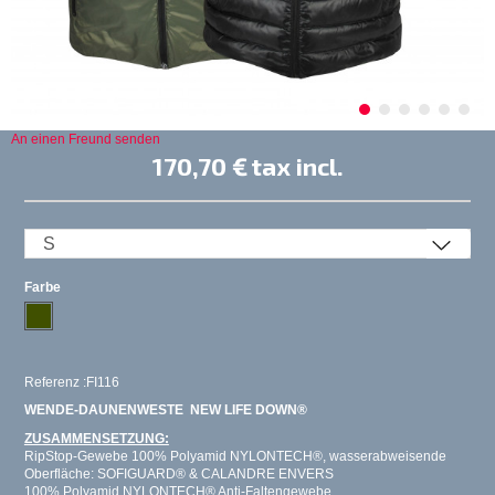
An einen Freund senden
170,70 €
tax incl.
Farbe
Referenz :FI116
WENDE-DAUNENWESTE NEW LIFE DOWN®
ZUSAMMENSETZUNG:
RipStop-Gewebe 100% Polyamid NYLONTECH®, wasserabweisende
Oberfläche: SOFIGUARD® & CALANDRE ENVERS
100% Polyamid NYLONTECH® Anti-Faltengewebe