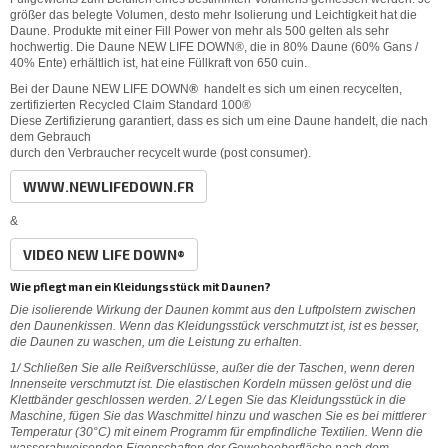
größer das belegte Volumen, desto mehr Isolierung und Leichtigkeit hat die
Daune. Produkte mit einer Fill Power von mehr als 500 gelten als sehr
hochwertig. Die Daune NEW LIFE DOWN®, die in 80% Daune (60% Gans /
40% Ente) erhältlich ist, hat eine Füllkraft von 650 cuin.
Bei der Daune NEW LIFE DOWN
®
handelt es sich um einen recycelten,
zertifizierten Recycled Claim Standard 100®
Diese Zertifizierung garantiert, dass es sich um eine Daune handelt, die nach
dem Gebrauch
durch den Verbraucher recycelt wurde (post consumer).
WWW.NEWLIFEDOWN.FR
&
VIDEO NEW LIFE DOWN®
Wie pflegt man ein Kleidungsstück mit Daunen?
Die isolierende Wirkung der Daunen kommt aus den Luftpolstern zwischen
den Daunenkissen. Wenn das Kleidungsstück verschmutzt ist, ist es besser,
die Daunen zu waschen, um die Leistung zu erhalten.
1/ Schließen Sie alle Reißverschlüsse, außer die der Taschen, wenn deren
Innenseite verschmutzt ist. Die elastischen Kordeln müssen gelöst und die
Klettbänder geschlossen werden. 2/ Legen Sie das Kleidungsstück in die
Maschine, fügen Sie das Waschmittel hinzu und waschen Sie es bei mittlerer
Temperatur (30°C) mit einem Programm für empfindliche Textilien. Wenn die
wasserabweisenden Eigenschaften der Gewebeoberfläche nach dem