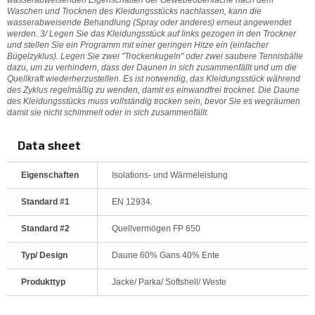
Waschen und Trocknen des Kleidungsstücks nachlassen, kann die
wasserabweisende Behandlung (Spray oder anderes) erneut angewendet
werden. 3/ Legen Sie das Kleidungsstück auf links gezogen in den Trockner
und stellen Sie ein Programm mit einer geringen Hitze ein (einfacher
Bügelzyklus). Legen Sie zwei "Trockenkugeln" oder zwei saubere Tennisbälle
dazu, um zu verhindern, dass der Daunen in sich zusammenfällt und um die
Quellkraft wiederherzustellen. Es ist notwendig, das Kleidungsstück während
des Zyklus regelmäßig zu wenden, damit es einwandfrei trocknet. Die Daune
des Kleidungsstücks muss vollständig trocken sein, bevor Sie es wegräumen
damit sie nicht schimmelt oder in sich zusammenfällt.
Data sheet
Eigenschaften
Isolations- und Wärmeleistung
Standard #1
EN 12934.
Standard #2
Quellvermögen FP 650
Typ/ Design
Daune 60% Gans 40% Ente
Produkttyp
Jacke/ Parka/ Softshell/ Weste