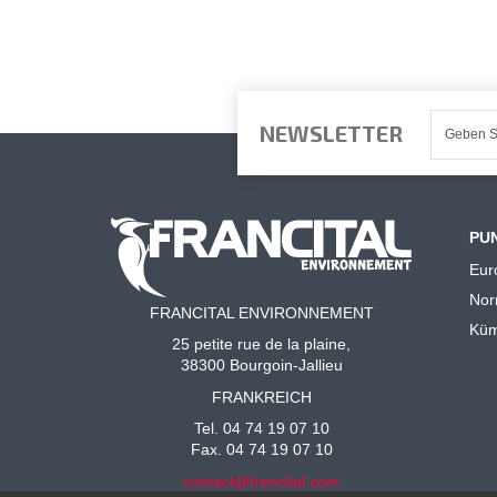
NEWSLETTER
PU
Eur
No
FRANCITAL ENVIRONNEMENT
Küm
25 petite rue de la plaine,
38300 Bourgoin-Jallieu
FRANKREICH
Tel. 04 74 19 07 10
Fax. 04 74 19 07 10
contact@francital.com