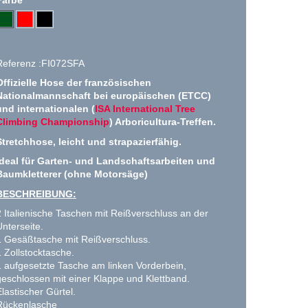
Referenz :FI072SFA
Offizielle Hose der französischen
Nationalmannschaft bei europäischen (ETCC)
und internationalen (
ISA International Tree
Climbing Championship
) Arboricultura-Treffen.
Stretchhose, leicht und strapazierfähig.
Ideal für Garten- und Landschaftsarbeiten und
Baumkletterer (ohne Motorsäge)
BESCHREIBUNG:
2 Italienische Taschen mit Reißverschluss an der
Unterseite.
1 Gesäßtasche mit Reißverschluss.
1 Zollstocktasche.
1 aufgesetzte Tasche am linken Vorderbein,
geschlossen mit einer Klappe und Klettband.
Elastischer Gürtel.
Rückenlasche