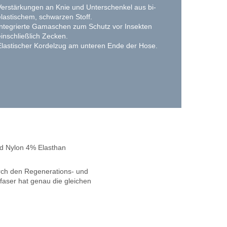
Verstärkungen an Knie und Unterschenkel aus bi-
elastischem, schwarzen Stoff.
Integrierte Gamaschen zum Schutz vor Insekten
einschließlich Zecken.
Elastischer Kordelzug am unteren Ende der Hose.
ed Nylon 4% Elasthan
rch den Regenerations- und
faser hat genau die gleichen