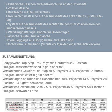
2 Italienische Taschen mit Reißverschluss an der Unterseite.
1 Zollstocktasche.
1 Brieftasche mit Reißverschluss.
1 Reißverschlusstasche auf der Rückseite des linken Beins (Erste-Hilfe-
Set)
1 System auf der Rückseite des rechten Beines zum Positionieren des
Zündkerzenschlüssels.
2 Werkzeughalteringe. Knöpfe für Hosenträger.
Elastischer Gürtel. Rückenlasche.
Untere Leggings aus Bodygewebe mit Haken und
rutschfestem Gummiband (Schutz vor Insekten einschließlich Zecken).
ZUSAMMENSETZUNG:
Bodygewebe: Rip-Stop 96% Polyamid Cordura® 4% Elasthan -
200 gr/m² wasserabweisend in grün oder rot.
Verstärkendes Gewebe: Rip-Stop 70% Polyester 30% Polyamid Cordura® -
270 gr/m² beschichtet in grün oder rot.
Verstärkungen an Knien und Hosenbeinen: 84% Polyamid 14% Polyester 2%
Elasthan - 380gr/m² schwarze Farbe
Verstärktes Gewebe am Gesäß: 50% Polyamid 45% Polyester 5% Elasthan -
200 gr/m² schwarze Farbe