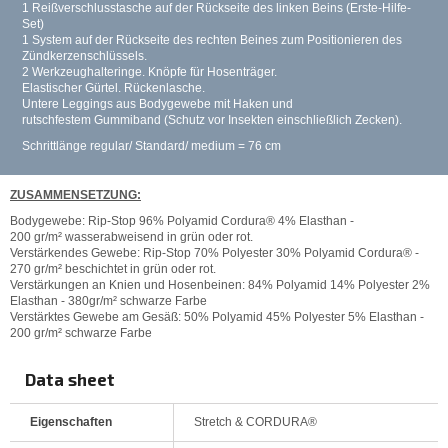
1 Reißverschlusstasche auf der Rückseite des linken Beins (Erste-Hilfe-
Set)
1 System auf der Rückseite des rechten Beines zum Positionieren des
Zündkerzenschlüssels.
2 Werkzeughalteringe. Knöpfe für Hosenträger.
Elastischer Gürtel. Rückenlasche.
Untere Leggings aus Bodygewebe mit Haken und
rutschfestem Gummiband (Schutz vor Insekten einschließlich Zecken).
Schrittlänge regular/ Standard/ medium = 76 cm
ZUSAMMENSETZUNG:
Bodygewebe: Rip-Stop 96% Polyamid Cordura® 4% Elasthan -
200 gr/m² wasserabweisend in grün oder rot.
Verstärkendes Gewebe: Rip-Stop 70% Polyester 30% Polyamid Cordura® -
270 gr/m² beschichtet in grün oder rot.
Verstärkungen an Knien und Hosenbeinen: 84% Polyamid 14% Polyester 2%
Elasthan - 380gr/m² schwarze Farbe
Verstärktes Gewebe am Gesäß: 50% Polyamid 45% Polyester 5% Elasthan -
200 gr/m² schwarze Farbe
Data sheet
Eigenschaften
Stretch & CORDURA®