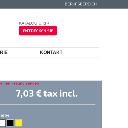
BERUFSBEREICH
KATALOG Und +
ENTDECKEN SIE
RIE
KONTAKT
 einen Freund senden
7,03 €
tax incl.
Farbe