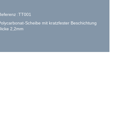
Referenz :TT001
Polycarbonat-Scheibe mit kratzfester Beschichtung
Dicke 2,2mm