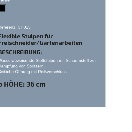
Referenz :CH015
Flexible Stulpen für
Freischneider/Gartenarbeiten
BE
SCHREIBUNG:
Wasserabweisende Stoffstulpen mit Schaumstoff zur
Dämpfung von Spritzern.
Seitliche Öffnung mit Reißverschluss.
o HÖHE: 36 cm