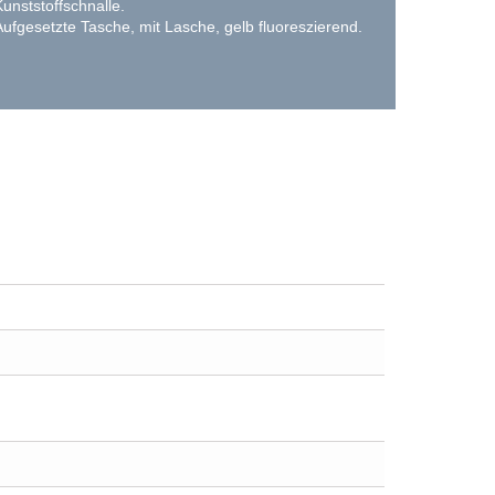
Kunststoffschnalle.
Aufgesetzte Tasche, mit Lasche, gelb fluoreszierend.