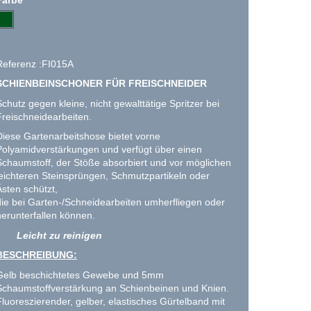
Referenz :FI015A
SCHIENBEINSCHONER FÜR FREISCHNEIDER
Schutz gegen kleine, nicht gewalttätige Spritzer bei
Freischneidearbeiten.
Diese Gartenarbeitshose bietet vorne
Polyamidverstärkungen und verfügt über einen
Schaumstoff, der Stöße absorbiert und vor möglichen
leichteren Steinsprüngen, Schmutzpartikeln oder
Ästen schützt,
die bei Garten-/Schneidearbeiten umherfliegen oder
herunterfallen können.
Leicht zu reinigen
BESCHREIBUNG:
Gelb beschichtetes Gewebe und 5mm
Schaumstoffverstärkung an Schienbeinen und Knien.
Fluoreszierender, gelber, elastisches Gürtelband mit