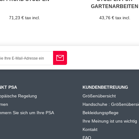
GARTENARBEITEN
71,23 € tax incl.
43,76 € tax incl.
NKT PSA
KUNDENBETREUUNG
opäische Regelung
Größenübersicht
rmen
Handschuhe : Größenübersi
mern Sie sich um Ihre PSA
Bekleidungspflege
Ihre Meinung ist uns wichtig
Kontakt
FAQ