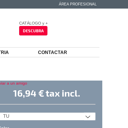
ÁREA PROFESIONAL
CATÁLOGO y +
DESCUBRA
TRIA
CONTACTAR
viar a un amigo
16,94 €
tax incl.
Color