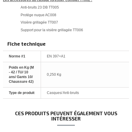
Anti-bruits 23 DB TT005
Protège nuque AC008
Visière grillagée TT007
Support pour la visière grillagée TT006
Fiche technique
Norme #1
EN 397+A1
Poids en Kg (M
- 42 / TU/ 10
0,250 Kg
ans/ Gants 10/
Chaussure 42)
Type de produit
Casques/ Anti-bruits
CES PRODUITS PEUVENT ÉGALEMENT VOUS
INTÉRESSER