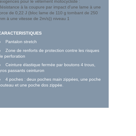
(exigences pour le vêtement motocycliste :
Résistance à la coupure par impact d'une lame à une
force de 0,22 J (bloc lame de 110 g tombant de 250
mm à une vitesse de 2m/s)) niveau 1
CARACTERISTIQUES
o
Pantalon stretch
o
Zone de renforts de protection contre les risques
de perforation
o
Ceinture élastique fermée par boutons 4 trous,
gros passants ceinturon
o
4 poches : deux poches main zippées, une poche
couteau et une poche dos zippée.