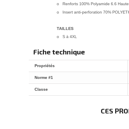
o
Renforts 100% Polyamide 6.6 Haut
o
Insert anti-perforation 70% PO
TAILLES
o
S à 4XL
Fiche technique
Propriétés
Norme #1
Classe
CES PRO