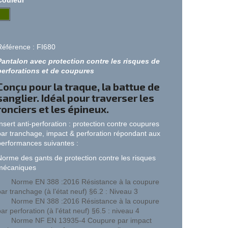
Référence : FI680
Pantalon avec protection contre les risques de
perforations et de coupures
Conçu pour la traque, la battue de
sanglier. Idéal pour traverser les
ronciers et les épineux.
nsert anti-perforation : protection
contre coupures
par tranchage, impact & perforation répondant aux
performances suivantes :
Norme des gants de protection contre les risques
mécaniques
Norme EN 388 :2016 Résistance à la coupure
par tranchage (à l’état neuf) §6.2 : Niveau 3
Norme EN 388 :2016 Résistance à la coupure
ar perforation (à l’état neuf) §6.5 : niveau 4
Norme NF EN 13935-4 Coupure par impact