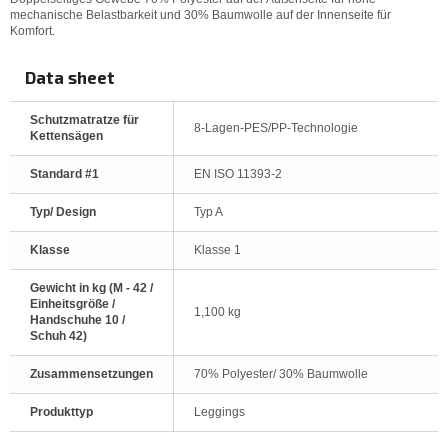
mechanische Belastbarkeit und 30% Baumwolle auf der Innenseite für
Komfort.
Data sheet
Schutzmatratze für
8-Lagen-PES/PP-Technologie
Kettensägen
Standard #1
EN ISO 11393-2
Typ/ Design
Typ A
Klasse
Klasse 1
Gewicht in kg (M - 42 /
Einheitsgröße /
1,100 kg
Handschuhe 10 /
Schuh 42)
Zusammensetzungen
70% Polyester/ 30% Baumwolle
Produkttyp
Leggings