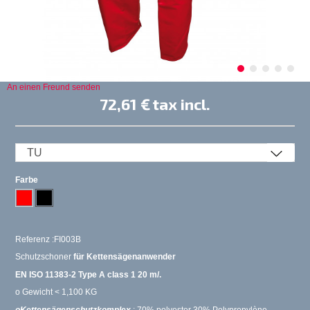
An einen Freund senden
72,61 €
tax incl.
Farbe
Referenz :FI003B
Schutzschoner
für Kettensägenanwender
EN ISO 11383-2 Type A class 1 20 m/.
o Gewicht < 1,100 KG
oKettensägenschutzkomplex
: 70% polyester 30% Polypropylène