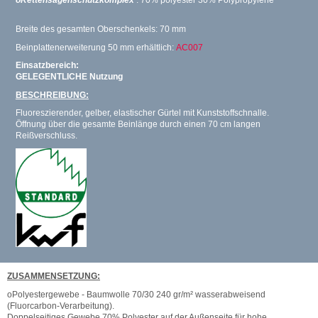
Breite des gesamten Oberschenkels: 70 mm
Beinplattenerweiterung 50 mm erhältlich:
AC007
Einsatzbereich:
GELEGENTLICHE Nutzung
BESCHREIBUNG:
Fluoreszierender, gelber, elastischer Gürtel mit Kunststoffschnalle.
Öffnung über die gesamte Beinlänge durch einen 70 cm langen
Reißverschluss.
ZUSAMMENSETZUNG:
oPolyestergewebe - Baumwolle 70/30 240 gr/m² wasserabweisend
(Fluorcarbon-Verarbeitung).
Doppelseitiges Gewebe 70% Polyester auf der Außenseite für hohe