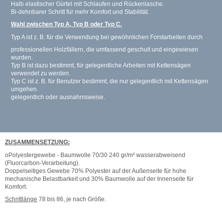
Halb elastischer Gürtel mit Schlaufen und Rückenlasche.
Bi-dehnbarer Schritt für mehr Komfort und Stabilität.
Wahl zwischen Typ A, Typ B oder Typ C.
Typ A ist z. B. für die Verwendung bei gewöhnlichen Forstarbeiten durch
professionellen Holzfällern, die umfassend geschult und eingewiesen
wurden.
Typ B ist dazu bestimmt, für gelegentliche Arbeiten mit Kettensägen
verwendet zu werden.
Typ C ist z. B. für Benutzer bestimmt, die nur gelegentlich mit Kettensägen
umgehen.
gelegentlich oder ausnahmsweise.
ZUSAMMENSETZUNG:
oPolyestergewebe - Baumwolle 70/30 240 gr/m² wasserabweisend
(Fluorcarbon-Verarbeitung).
Doppelseitiges Gewebe 70% Polyester auf der Außenseite für hohe
mechanische Belastbarkeit und 30% Baumwolle auf der Innenseite für
Komfort.
Schrittlänge
78 bis 86, je nach Größe.