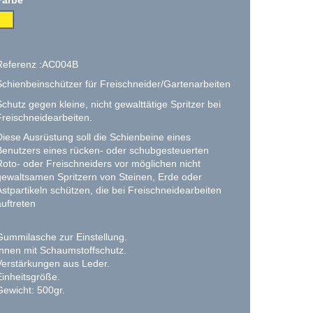
Referenz :AC004B
Schienbeinschützer für Freischneider/Gartenarbeiten
Schutz gegen kleine, nicht gewalttätige Spritzer bei
Freischneidearbeiten.
Diese Ausrüstung soll die Schienbeine eines
Benutzers eines rücken- oder schubgesteuerten
Roto- oder Freischneiders vor möglichen nicht
gewaltsamen Spritzern von Steinen, Erde oder
Astpartikeln schützen, die bei Freischneidearbeiten
auftreten
Gummilasche zur Einstellung.
Innen mit Schaumstoffschutz.
Verstärkungen aus Leder.
Einheitsgröße.
Gewicht: 500gr.