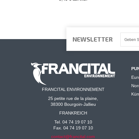
NEWSLETTER
PU
Eur
No
FRANCITAL ENVIRONNEMENT
Küm
25 petite rue de la plaine,
38300 Bourgoin-Jallieu
FRANKREICH
Tel. 04 74 19 07 10
Fax. 04 74 19 07 10
contact@francital.com