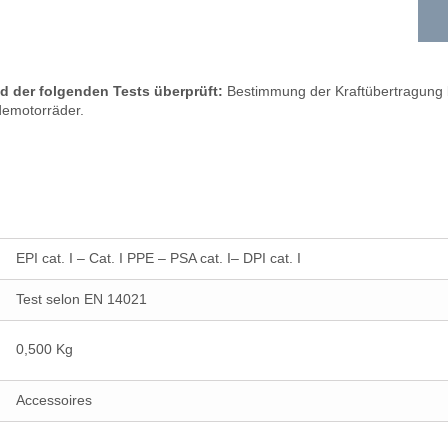
 der folgenden Tests überprüft:
Bestimmung der Kraftübertragung 
demotorräder.
EPI cat. I – Cat. I PPE – PSA cat. I– DPI cat. I
Test selon EN 14021
0,500 Kg
Accessoires