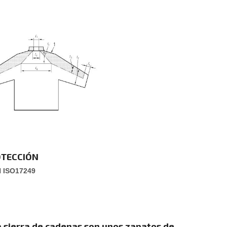
OTECCIÓN
N ISO
17249
a sierra de cadenas son unos zapatos de