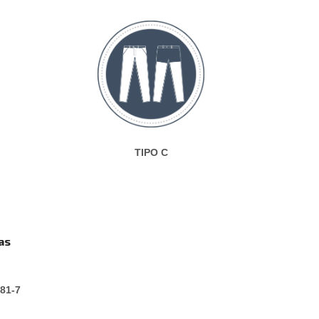
TIPO C
as
381-7