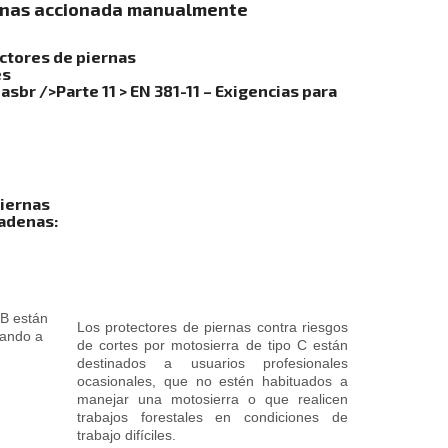
denas accionada manualmente
ectores de piernas
es
asbr />Parte 11 > EN 381-11 – Exigencias para
piernas
cadenas:
 B están
Los protectores de piernas contra riesgos
vando a
de cortes por motosierra de tipo C están
destinados a usuarios profesionales
ocasionales, que no estén habituados a
manejar una motosierra o que realicen
trabajos forestales en condiciones de
trabajo difíciles.