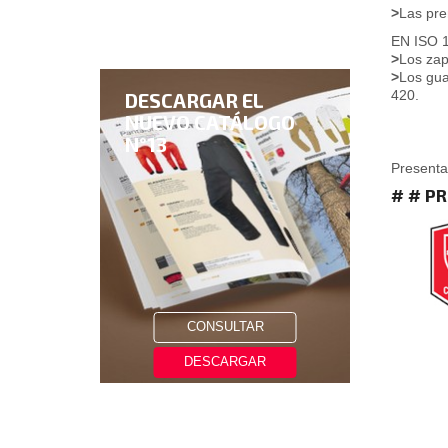
>
Las pre
EN ISO 
>
Los zap
>
Los gua
420.
DESCARGAR EL
NUEVO CATÁLOGO
N°13
Presenta
# # P
CONSULTAR
DESCARGAR