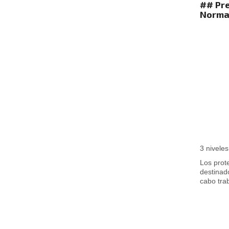
## Pre
Norma 
3 niveles
Los prot
destinad
cabo trab