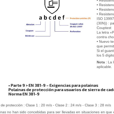
• Resisten
• Resisten
• Resistenc
• Resisten
ISO 13997 
(30N)) : pa
Couptest
La letra «
contra ch
• Nuevo te
que permit
Si el guant
los 5 dígit
Nota
: La 
aplicable.
• Parte 9 > EN 381-9 – Exigencias para polainas
Polainas de protección para usuarios de sierra de ca
Norma EN 381-9
 de protección : Clase 1 : 20 m/s - Clase 2 : 24 m/s - Clase 3 : 28 m/s
inas no han sido concebidas para ser llevadas en situaciones en que ex