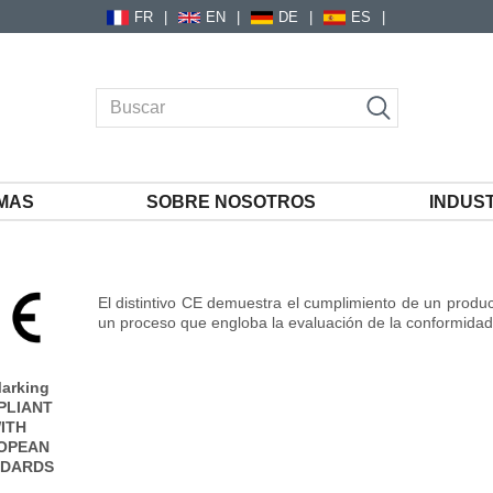
FR
EN
DE
ES
MAS
SOBRE NOSOTROS
INDUS
El distintivo CE demuestra el cumplimiento de un produc
un proceso que engloba la evaluación de la conformidad
arking
PLIANT
ITH
OPEAN
NDARDS