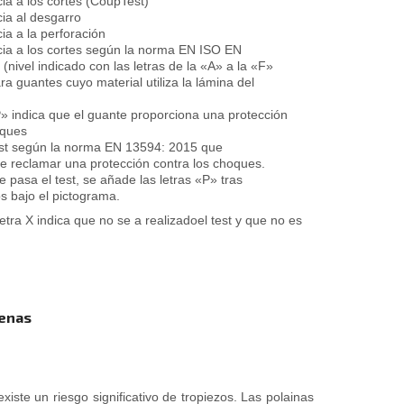
cia a los cortes (CoupTest)
cia al desgarro
ia a la perforación
cia a los cortes según la norma EN ISO EN
(nivel indicado con las letras de la «A» a la «F»
ra guantes cuyo material utiliza la lámina del
P» indica que el guante proporciona una protección
oques
st según la norma EN 13594: 2015 que
e reclamar una protección contra los choques.
e pasa el test, se añade las letras «P» tras
os bajo el pictograma.
letra X indica que no se a realizadoel test y que no es
denas
iste un riesgo significativo de tropiezos. Las polainas