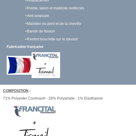
+Antibactérien
+Pointe, talion et malléole renforcés
+Anti-ampoule
+Maintien du pied et de la cheville
+Bande de flexion
+Renfort bouclette sur le devant
Fabrication française
COMPOSITION
:
71% Polyester Coolmax® - 28% Polyamide - 1% Elasthanne