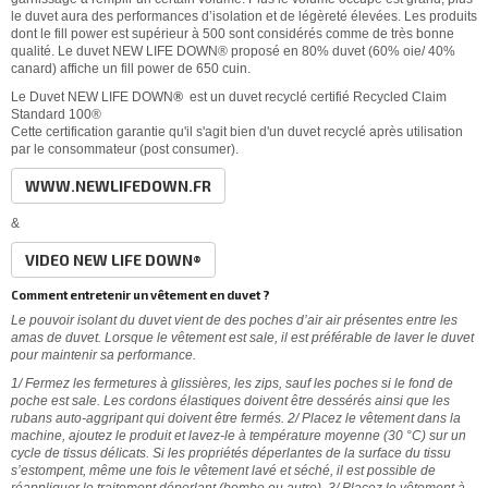
le duvet aura des performances d’isolation et de légèreté élevées. Les produits
dont le fill power est supérieur à 500 sont considérés comme de très bonne
qualité. Le duvet NEW LIFE DOWN® proposé en 80% duvet (60% oie/ 40%
canard) affiche un fill power de 650 cuin.
Le Duvet NEW LIFE DOWN
®
est un duvet recyclé certifié Recycled Claim
Standard 100®
Cette certification garantie qu'il s'agit bien d'un duvet recyclé après utilisation
par le consommateur (post consumer).
WWW.NEWLIFEDOWN.FR
&
VIDEO NEW LIFE DOWN®
Comment entretenir un vêtement en duvet ?
Le pouvoir isolant du duvet vient de des poches d’air air présentes entre les
amas de duvet. Lorsque le vêtement est sale, il est préférable de laver le duvet
pour maintenir sa performance.
1/ Fermez les fermetures à glissières, les zips, sauf les poches si le fond de
poche est sale. Les cordons élastiques doivent être dessérés ainsi que les
rubans auto-aggripant qui doivent être fermés. 2/ Placez le vêtement dans la
machine, ajoutez le produit et lavez-le à température moyenne (30 °C) sur un
cycle de tissus délicats. Si les propriétés déperlantes de la surface du tissu
s’estompent, même une fois le vêtement lavé et séché, il est possible de
réappliquer le traitement déperlant (bombe ou autre). 3/ Placez le vêtement à