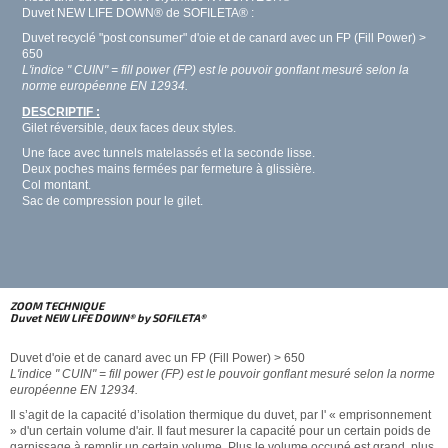
Duvet NEW LIFE DOWN® de SOFILETA® :
Duvet recyclé "post consumer" d'oie et de canard avec un FP (Fill Power) >
650
L'indice " CUIN" = fill power (FP) est le pouvoir gonflant mesuré selon la
norme européenne
EN 12934.
DESCRIPTIF :
Gilet réversible, deux faces deux styles.
Une face avec tunnels matelassés et la seconde lisse.
Deux poches mains fermées par fermeture à glissière.
Col montant.
Sac de compression pour le gilet.
ZOOM TECHNIQUE
Duvet NEW LIFE DOWN® by SOFILETA®
Duvet d'oie et de canard avec un FP (Fill Power) > 650
L'indice " CUIN" = fill power (FP) est le pouvoir gonflant mesuré selon la norme
européenne
EN 12934.
Il s’agit de la capacité d’isolation thermique du duvet, par l' « emprisonnement
» d'un certain volume d'air. Il faut mesurer la capacité pour un certain poids de
garnissage à remplir un certain volume. Plus le volume occupé est grand, plus