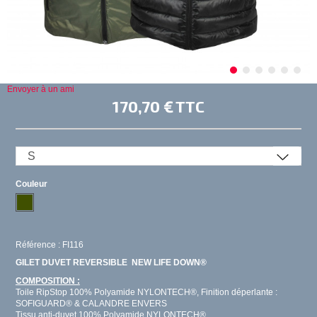
Envoyer à un ami
170,70 €
TTC
Couleur
Référence : FI116
GILET DUVET REVERSIBLE NEW LIFE DOWN®
COMPOSITION :
Toile RipStop 100% Polyamide NYLONTECH®, Finition déperlante :
SOFIGUARD® & CALANDRE ENVERS
Tissu anti-duvet 100% Polyamide NYLONTECH®