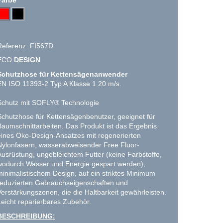
Referenz :FI567D
ECO
DESIGN
Schutzhose für Kettensägenanwender
EN ISO 11393-2 Typ A Klasse 1 20 m/s.
Schutz mit SOFLY® Technologie
Schutzhose für Kettensägenbenutzer, geeignet für
Baumschnittarbeiten. Das Produkt ist das Ergebnis
eines Öko-Design-Ansatzes mit regenerierten
Nylonfasern, wasserabweisender Free Fluor-
Ausrüstung, ungebleichtem Futter (keine Farbstoffe,
wodurch Wasser und Energie gespart werden),
minimalistischem Design, auf ein striktes Minimum
reduzierten Gebrauchseigenschaften und
Verstärkungszonen, die die Haltbarkeit gewährleisten.
Leicht reparierbares Zubehör.
BESCHREIBUNG: