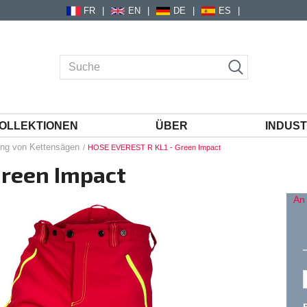
FR
EN
DE
ES
OLLEKTIONEN
ÜBER
INDUST
ung von Kettensägen
HOSE EVEREST R KL1 - Green Impact
Green Impact
An