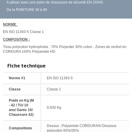
A utiliser avec une paire de chaussure de sécurité EN 20345
De la POINTURE 38 à 46
NORME
:
EN ISO 11393-5 Classe 1
COMPOSITION :
Tissu polycoton hydrophobe : 70% Polyester 30% coton - Zones de renfort en
CORDURA 100% Polyamide HD
Fiche technique
Norme #1
EN ISO 11393-5
Classe
Classe 1
Poids en Kg (M
- 42 / TU/ 10
0,500 Kg
ans/ Gants 10/
Chaussure 42)
Dessus : Polyamide CORDURA®/ Dessous
Compositions
polycoton 65%/35%