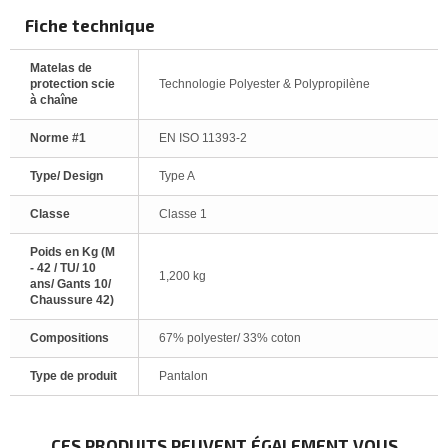
Fiche technique
Matelas de
protection scie
Technologie Polyester & Polypropilène
à chaîne
Norme #1
EN ISO 11393-2
Type/ Design
Type A
Classe
Classe 1
Poids en Kg (M
- 42 / TU/ 10
1,200 kg
ans/ Gants 10/
Chaussure 42)
Compositions
67% polyester/ 33% coton
Type de produit
Pantalon
CES PRODUITS PEUVENT ÉGALEMENT VOUS