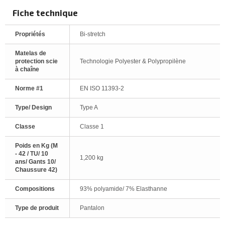
Fiche technique
Propriétés
Bi-stretch
Matelas de
protection scie
Technologie Polyester & Polypropilène
à chaîne
Norme #1
EN ISO 11393-2
Type/ Design
Type A
Classe
Classe 1
Poids en Kg (M
- 42 / TU/ 10
1,200 kg
ans/ Gants 10/
Chaussure 42)
Compositions
93% polyamide/ 7% Elasthanne
Type de produit
Pantalon