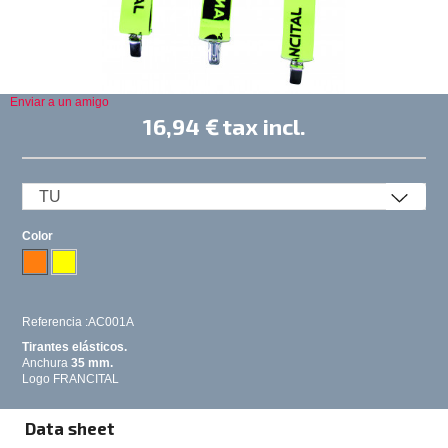
Enviar a un amigo
16,94 €
tax incl.
Color
Referencia :AC001A
Tirantes elásticos.
Anchura
35 mm.
Logo FRANCITAL
Data sheet