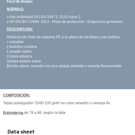
Fácil de limpiar.
NORMAS:
o Alta visibilidad ISO EN 20471: 2013 clase 2
o NF EN ISO 13688: 2013 - Ropa de protección - Exigencias generales
DESCRIPCIÓN:
Refuerzo de 5mm de espuma PE a la altura de las tibias y las rodillas
= extraíble.
2 bolsillos cosidos.
1 bolsillo metro.
Cintura elástica.
Solapa trasera sobre.
Bolsillo plano, cerrado con una solapa amarilla o naranja fluorescente.
COMPOSICIÓN:
Tejido polialgodón 70/30 235 gr/m² en color amarillo o naranja AV.
Entrepierna
de 78 a 86, según la talla.
Data sheet