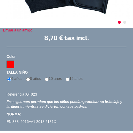
Enviar a un amigo
8,70 €
tax incl.
Color
TALLA NIÑO
6 años
8 años
10 años
12 años
Referencia :GT023
Estos
guantes permiten que los niños puedan practicar su bricolaje y
jardinería mientras se divierten con sus padres.
NORMA
:
EN 388 :2016+A1:2018 2131X