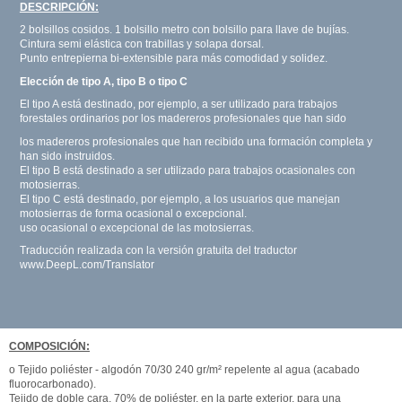
DESCRIPCIÓN:
2 bolsillos cosidos. 1 bolsillo metro con bolsillo para llave de bujías.
Cintura semi elástica con trabillas y solapa dorsal.
Punto entrepierna bi-extensible para más comodidad y solidez.
Elección de tipo A, tipo B o tipo C
El tipo A está destinado, por ejemplo, a ser utilizado para trabajos
forestales ordinarios por los madereros profesionales que han sido
los madereros profesionales que han recibido una formación completa y
han sido instruidos.
El tipo B está destinado a ser utilizado para trabajos ocasionales con
motosierras.
El tipo C está destinado, por ejemplo, a los usuarios que manejan
motosierras de forma ocasional o excepcional.
uso ocasional o excepcional de las motosierras.
Traducción realizada con la versión gratuita del traductor
www.DeepL.com/Translator
COMPOSICIÓN:
o Tejido poliéster - algodón 70/30 240 gr/m² repelente al agua (acabado
fluorocarbonado).
Tejido de doble cara, 70% de poliéster, en la parte exterior, para una