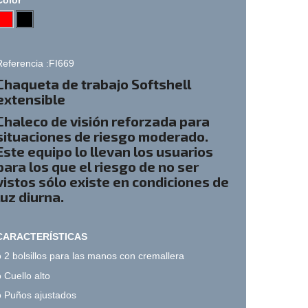
Referencia :FI669
Chaqueta
de trabajo Softshell
extensible
Chaleco de visión reforzada para
situaciones de riesgo moderado.
Este equipo lo llevan los usuarios
para los que el riesgo de no ser
vistos sólo existe en condiciones de
luz diurna.
CARACTERÍSTICAS
o 2 bolsillos para las manos con cremallera
o Cuello alto
o Puños ajustados