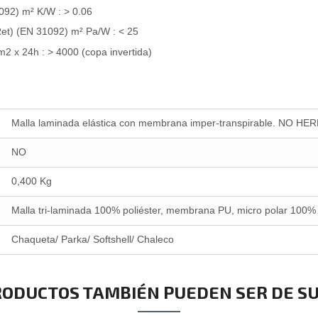
92) m² K/W : > 0.06
t) (EN 31092) m² Pa/W : < 25
x 24h : > 4000 (copa invertida)
Malla laminada elástica con membrana imper-transpirable. NO HE
NO
0,400 Kg
Malla tri-laminada 100% poliéster, membrana PU, micro polar 100% 
Chaqueta/ Parka/ Softshell/ Chaleco
RODUCTOS TAMBIÉN PUEDEN SER DE SU