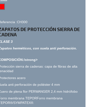
Referencia :CH300
ZAPATOS
DE PROTECCIÓN SIERRA DE
CADENA
CLASE 3
Zapatos herméticos, con suela anti perforación.
COMPOSICIÓN:/strong>
Protección sierra de cadenas: capa de fibras de alta
tenacidad
Protectores acero
Suela anti perforación de poliéster 4 mm
Cuero de plena flor PERWANGER 2,4 mm hidrófobo
Forro membrana TEPORForro membrana
TEPOR®/SYMPATEX®.