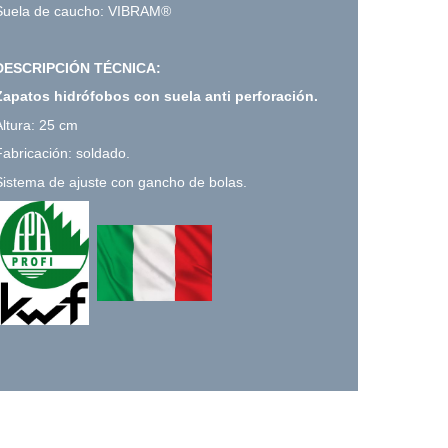
Suela de caucho: VIBRAM®
DESCRIPCIÓN TÉCNICA:
Zapatos hidrófobos con suela anti perforación.
Altura: 25 cm
Fabricación: soldado.
Sistema de ajuste con gancho de bolas.