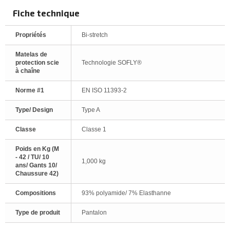
Fiche technique
Propriétés
Bi-stretch
Matelas de
protection scie
Technologie SOFLY®
à chaîne
Norme #1
EN ISO 11393-2
Type/ Design
Type A
Classe
Classe 1
Poids en Kg (M
- 42 / TU/ 10
1,000 kg
ans/ Gants 10/
Chaussure 42)
Compositions
93% polyamide/ 7% Elasthanne
Type de produit
Pantalon