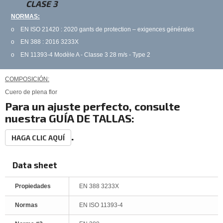
CLASE 3
NORMAS:
o EN ISO 21420 : 2020 gants de protection – exigences générales
o EN 388 : 2016 3233X
o EN 11393-4 Modèle A - Classe 3 28 m/s - Type 2
COMPOSICIÓN:
Cuero de plena flor
Para
un ajuste perfecto, consulte
nuestra
GUÍA DE TALLAS
:
.
HAGA CLIC AQUÍ
Data sheet
Propiedades
EN 388 3233X
Normas
EN ISO 11393-4